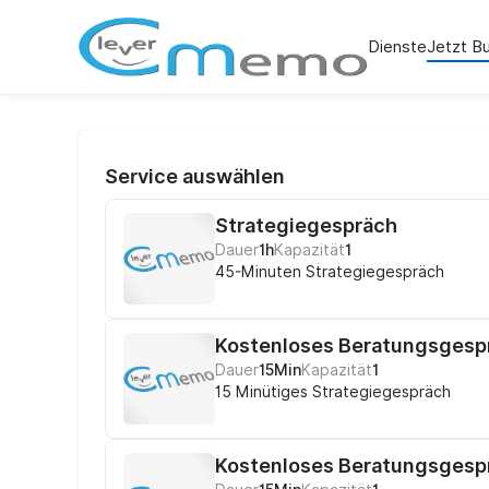
Dienste
Jetzt B
Service auswählen
Strategiegespräch
Dauer
1h
Kapazität
1
45-Minuten Strategiegespräch
Kostenloses Beratungsgesp
Dauer
15Min
Kapazität
1
15 Minütiges Strategiegespräch
Kostenloses Beratungsgespr